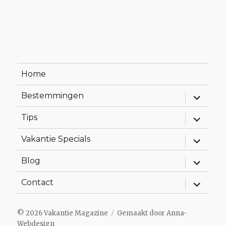
Home
Alles
Bestemmingen
uitklapp
Alles
Tips
uitklapp
Alles
Vakantie Specials
uitklapp
Alles
Blog
uitklapp
Alles
Contact
uitklapp
© 2026
Vakantie Magazine
Gemaakt door
Anna-
Webdesign