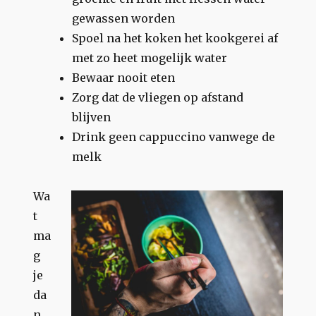
gewassen worden
Spoel na het koken het kookgerei af
met zo heet mogelijk water
Bewaar nooit eten
Zorg dat de vliegen op afstand
blijven
Drink geen cappuccino vanwege de
melk
Wa
t
ma
g
je
da
n