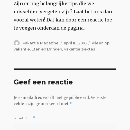
Zijn er nog belangrijke tips die we
misschien vergeten zijn? Laat het ons dan
vooral weten! Dat kan door een reactie toe
te voegen onderaan de pagina.
Auteur
Geplaatst
Categorieën
Vakantie Magazine
april 18, 2016
Alleen op
op
vakantie
,
Eten en Drinken
,
Vakantie ziektes
Geef een reactie
Je e-mailadres wordt niet gepubliceerd.
Vereiste
velden zijn gemarkeerd met
*
REACTIE
*