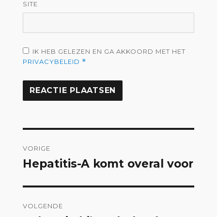
SITE
IK HEB GELEZEN EN GA AKKOORD MET HET
PRIVACYBELEID
*
Bericht
VORIGE
navigatie
Hepatitis-A komt overal voor
Vorig
bericht:
VOLGENDE