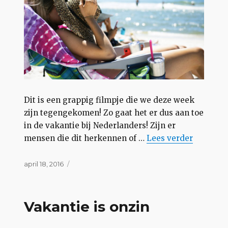
Dit is een grappig filmpje die we deze week
zijn tegengekomen! Zo gaat het er dus aan toe
in de vakantie bij Nederlanders! Zijn er
“Vakantie bij N
mensen die dit herkennen of …
Lees
verder
Geplaatst
april 18, 2016
op
Vakantie is onzin