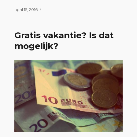
Geplaatst
april 15, 2016
op
Gratis vakantie? Is dat
mogelijk?