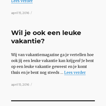
“Reden nodig om op vakantie te gaan”
Lees
verder
Geplaatst
april 15, 2016
op
Wil je ook een leuke
vakantie?
Wij van vakantiemagazine ga je vertellen hoe
ook jij een leuke vakantie kan krijgen! Je bent
op een leuke vakantie geweest en je komt
“Wil je ook een le
thuis en je bent nog steeds …
Lees
verder
Geplaatst
april 15, 2016
op