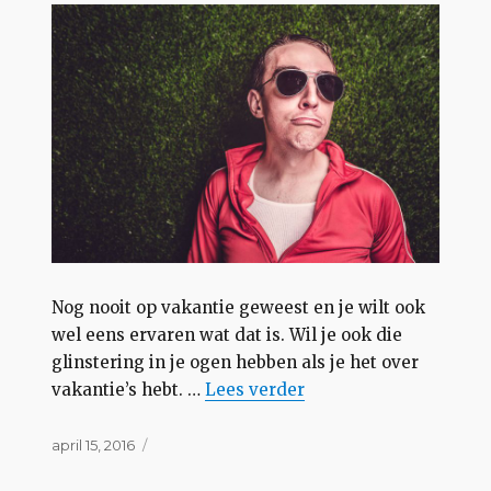
Nog nooit op vakantie geweest en je wilt ook
wel eens ervaren wat dat is. Wil je ook die
glinstering in je ogen hebben als je het over
“Vakantie is onzin”
vakantie’s hebt. …
Lees
verder
Geplaatst
april 15, 2016
op