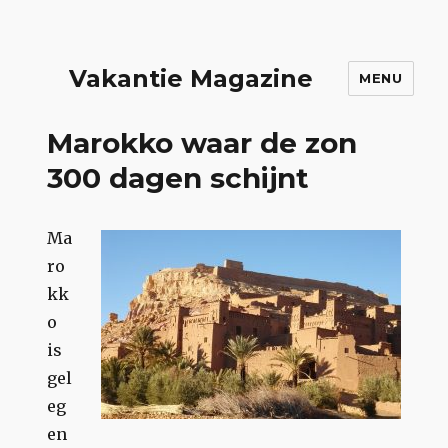
Vakantie Magazine
MENU
Marokko waar de zon
300 dagen schijnt
Ma
ro
kk
o
is
gel
eg
en