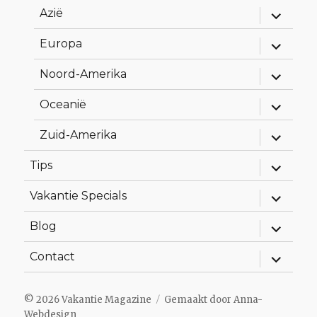
Alles
Azië
uitklapp
Alles
Europa
uitklapp
Alles
Noord-Amerika
uitklapp
Alles
Oceanië
uitklapp
Alles
Zuid-Amerika
uitklapp
Alles
Tips
uitklapp
Alles
Vakantie Specials
uitklapp
Alles
Blog
uitklapp
Alles
Contact
uitklapp
© 2026
Vakantie Magazine
Gemaakt door
Anna-
Webdesign