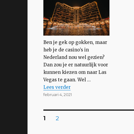
Ben je gek op gokken, maar
heb je de casino’s in
Nederland nou wel gezien?
Dan zou je er natuurlijk voor
kunnen kiezen om naar Las
Vegas te gaan. Wel …
“Bijzondere plekken om te gokken
Lees
verder
Geplaatst
februari 4, 2021
op
Berichten
PAGINA
PAGINA
1
2
paginering