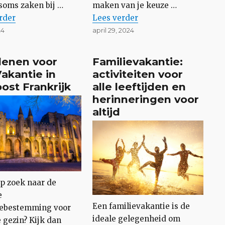
oms zaken bij …
maken van je keuze …
e beste tips voor een geslaagde eerste skivakantie”
“Een voordelige auto huren v
rder
Lees
verder
t
Geplaatst
24
april 29, 2024
op
oor je vakantie? Voordelen en nadelen om te overwegen”
denen voor
Familievakantie:
akantie in
activiteiten voor
ost Frankrijk
alle leeftijden en
herinneringen voor
altijd
op zoek naar de
e
Een familievakantie is de
iebestemming voor
ideale gelegenheid om
e gezin? Kijk dan