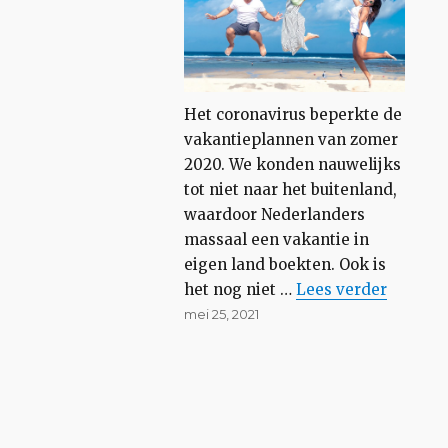
Het coronavirus beperkte de
vakantieplannen van zomer
2020. We konden nauwelijks
tot niet naar het buitenland,
waardoor Nederlanders
massaal een vakantie in
eigen land boekten. Ook is
“Wat te doen i
het nog niet …
Lees
verder
Geplaatst
mei 25, 2021
op