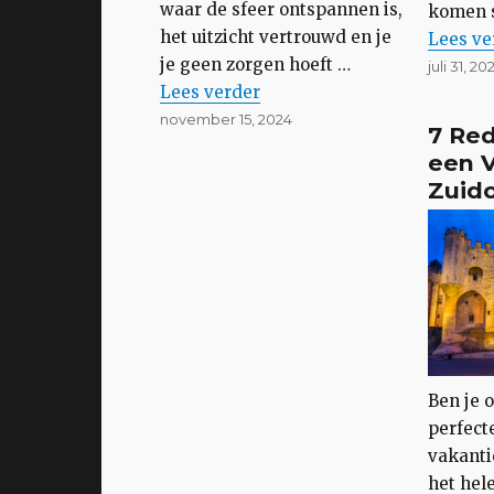
waar de sfeer ontspannen is,
komen s
het uitzicht vertrouwd en je
“D
Lees
ve
je geen zorgen hoeft …
Geplaats
juli 31, 20
op
“Moet je een stacaravan hebben v
Lees
verder
Geplaatst
november 15, 2024
7 Re
op
een V
Zuido
Ben je 
perfect
vakant
het hel