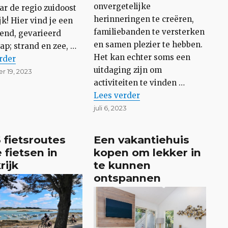
onvergetelijke
ar de regio zuidoost
herinneringen te creëren,
jk! Hier vind je een
familiebanden te versterken
rend, gevarieerd
en samen plezier te hebben.
ap; strand en zee, …
Het kan echter soms een
 Redenen voor een Vakantie in Zuidoost Frankrijk”
rder
uitdaging zijn om
t
 19, 2023
activiteiten te vinden …
“Familievakantie: activiteiten
Lees
verder
Geplaatst
juli 6, 2023
op
 fietsroutes
Een vakantiehuis
 fietsen in
kopen om lekker in
rijk
te kunnen
ontspannen