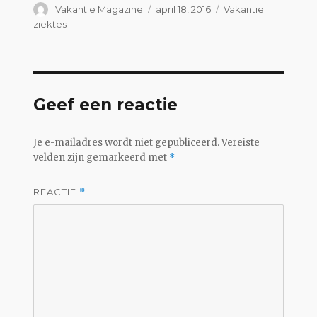
Auteur
Geplaatst
Categorieën
Vakantie Magazine
april 18, 2016
Vakantie
op
ziektes
Geef een reactie
Je e-mailadres wordt niet gepubliceerd.
Vereiste
velden zijn gemarkeerd met
*
REACTIE
*