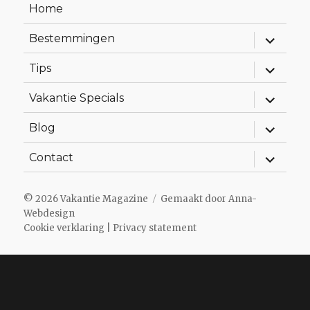
Home
Alles
Bestemmingen
uitklapp
Alles
Tips
uitklapp
Alles
Vakantie Specials
uitklapp
Alles
Blog
uitklapp
Alles
Contact
uitklapp
© 2026
Vakantie Magazine
Gemaakt door
Anna-
Webdesign
Cookie verklaring
|
Privacy statement