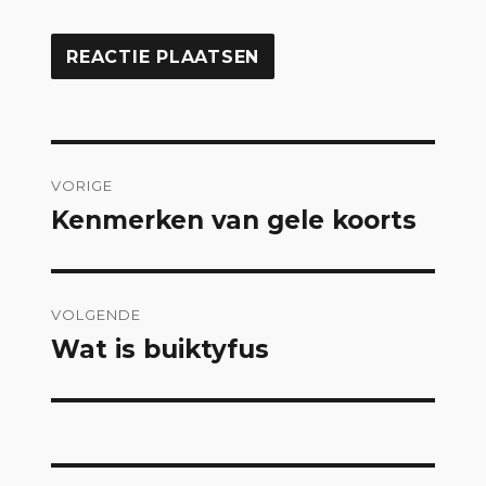
Bericht
VORIGE
navigatie
Kenmerken van gele koorts
Vorig
bericht:
VOLGENDE
Wat is buiktyfus
Volgend
bericht: